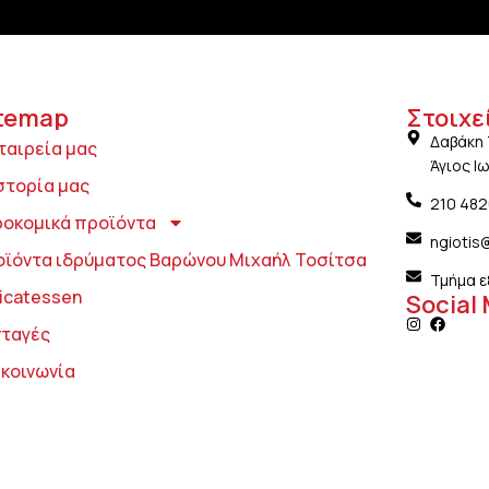
temap
Στοιχε
Δαβάκη 
ταιρεία μας
Άγιος Ι
στορία μας
210 48
ροκομικά προϊόντα
ngiotis
οϊόντα ιδρύματος Βαρώνου Μιχαήλ Τοσίτσα
Τμήμα ε
icatessen
Social
νταγές
ικοινωνία