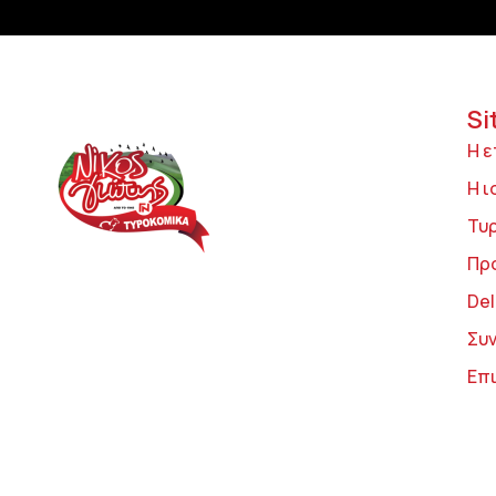
Si
Η ε
Η ι
Τυ
Πρ
Del
Συ
Επ