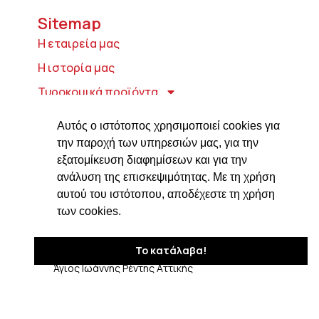
Sitemap
Η εταιρεία μας
Η ιστορία μας
Τυροκομικά προϊόντα
Προϊόντα ιδρύματος Βαρώνου Μιχαήλ
Αυτός ο ιστότοπος χρησιμοποιεί cookies για
Τοσίτσα
την παροχή των υπηρεσιών μας, για την
Delicatessen
εξατομίκευση διαφημίσεων και για την
ανάλυση της επισκεψιμότητας. Με τη χρήση
Συνταγές
αυτού του ιστότοπου, αποδέχεστε τη χρήση
Επικοινωνία
των cookies.
Στοιχεία Επικοινωνίας
Το κατάλαβα!
Δαβάκη 7, ΤΚ 182 33
Άγιος Ιωάννης Ρέντης Αττικής
210 4820576
ngiotis@otenet.gr