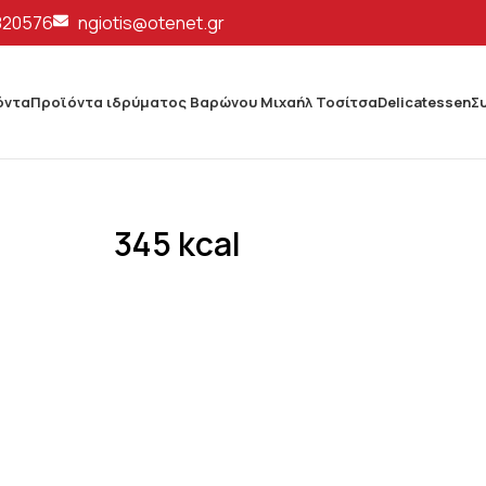
820576
ngiotis@otenet.gr
όντα
Προϊόντα ιδρύματος Βαρώνου Μιχαήλ Τοσίτσα
Delicatessen
Σ
345 kcal