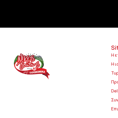
Si
Η ε
Η ι
Τυ
Πρ
Del
Συ
Επ