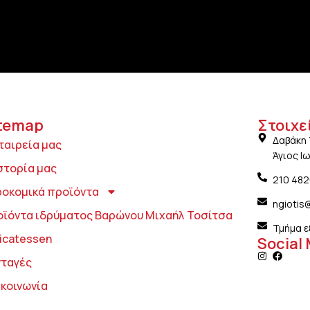
temap
Στοιχε
Δαβάκη 
ταιρεία μας
Άγιος Ι
στορία μας
210 48
ροκομικά προϊόντα
ngiotis
οϊόντα ιδρύματος Βαρώνου Μιχαήλ Τοσίτσα
Τμήμα ε
icatessen
Social
νταγές
ικοινωνία