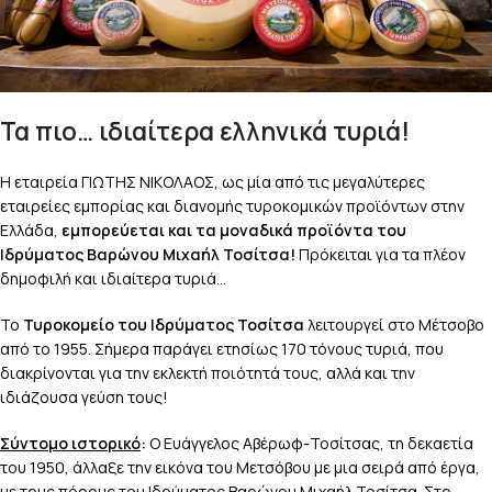
Τα πιο… ιδιαίτερα ελληνικά τυριά!
Η εταιρεία ΓΙΩΤΗΣ ΝΙΚΟΛΑΟΣ, ως μία από τις μεγαλύτερες
εταιρείες εμπορίας και διανομής τυροκομικών προϊόντων στην
Ελλάδα,
εμπορεύεται και τα μοναδικά προϊόντα του
Ιδρύματος Βαρώνου Μιχαήλ Τοσίτσα!
Πρόκειται για τα πλέον
δημοφιλή και ιδιαίτερα τυριά…
Το
Τυροκομείο του Ιδρύματος Τοσίτσα
λειτουργεί στο Μέτσοβο
από το 1955. Σήμερα παράγει ετησίως 170 τόνους τυριά, που
διακρίνονται για την εκλεκτή ποιότητά τους, αλλά και την
ιδιάζουσα γεύση τους!
Σύντομο ιστορικό
:
Ο Ευάγγελος Αβέρωφ-Τοσίτσας, τη δεκαετία
του 1950, άλλαξε την εικόνα του Μετσόβου με μια σειρά από έργα,
με τους πόρους του Ιδρύματος Βαρώνου Μιχαήλ Τοσίτσα. Στο