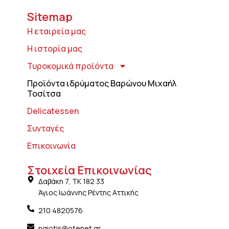
Sitemap
Η εταιρεία μας
Η ιστορία μας
Τυροκομικά προϊόντα
Προϊόντα ιδρύματος Βαρώνου Μιχαήλ
Τοσίτσα
Delicatessen
Συνταγές
Επικοινωνία
Στοιχεία Επικοινωνίας
Δαβάκη 7, ΤΚ 182 33
Άγιος Ιωάννης Ρέντης Αττικής
210 4820576
ngiotis@otenet.gr