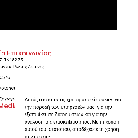
ία Επικοινωνίας
7, ΤΚ 182 33
ωάννης Ρέντης Αττικής
20576
@otenet.gr
ξαγωγών: ngiotis.ike@gmail.com
Αυτός ο ιστότοπος χρησιμοποιεί cookies για
 Media
την παροχή των υπηρεσιών μας, για την
εξατομίκευση διαφημίσεων και για την
ανάλυση της επισκεψιμότητας. Με τη χρήση
αυτού του ιστότοπου, αποδέχεστε τη χρήση
των cookies.