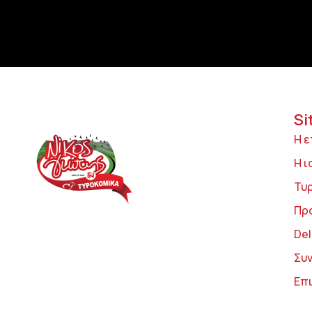
Si
Η ε
Η ι
Τυ
Πρ
Del
Συ
Επ