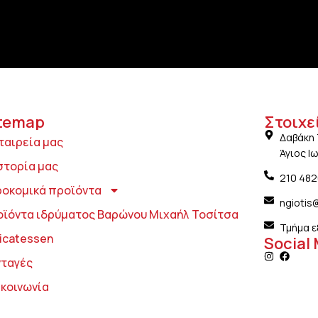
temap
Στοιχε
Δαβάκη 
ταιρεία μας
Άγιος Ι
στορία μας
210 48
ροκομικά προϊόντα
ngiotis
οϊόντα ιδρύματος Βαρώνου Μιχαήλ Τοσίτσα
Τμήμα ε
icatessen
Social
νταγές
ικοινωνία