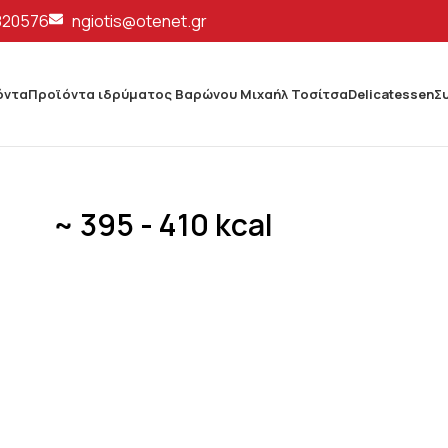
820576
ngiotis@otenet.gr
όντα
Προϊόντα ιδρύματος Βαρώνου Μιχαήλ Τοσίτσα
Delicatessen
Σ
~ 395 - 410 kcal