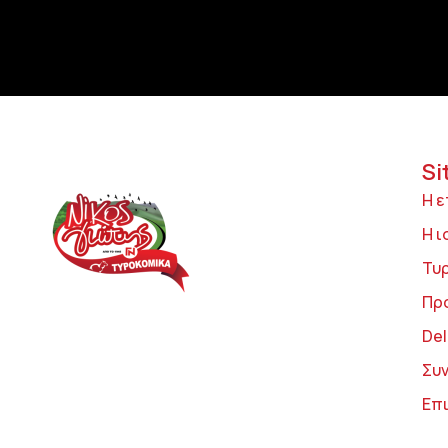
Si
Η ε
Η ι
Τυ
Πρ
Del
Συ
Επ