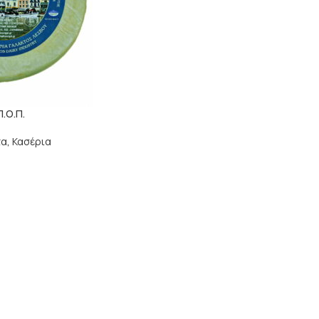
.Ο.Π.
τα
,
Κασέρια