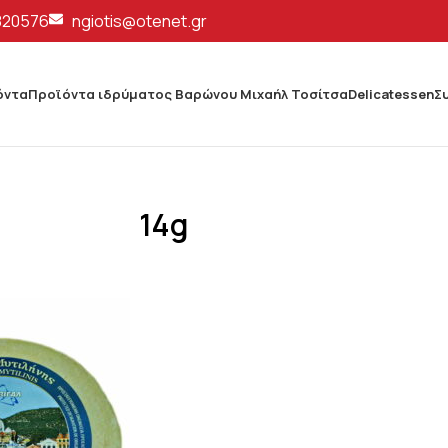
820576
ngiotis@otenet.gr
όντα
Προϊόντα ιδρύματος Βαρώνου Μιχαήλ Τοσίτσα
Delicatessen
Σ
14g