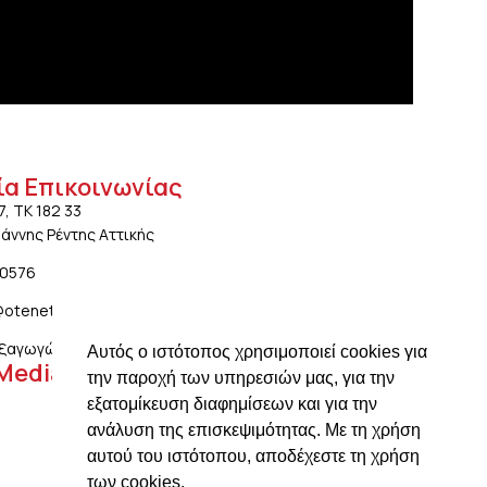
ία Επικοινωνίας
7, ΤΚ 182 33
ωάννης Ρέντης Αττικής
20576
@otenet.gr
ξαγωγών: ngiotis.ike@gmail.com
Αυτός ο ιστότοπος χρησιμοποιεί cookies για
 Media
την παροχή των υπηρεσιών μας, για την
εξατομίκευση διαφημίσεων και για την
ανάλυση της επισκεψιμότητας. Με τη χρήση
αυτού του ιστότοπου, αποδέχεστε τη χρήση
των cookies.