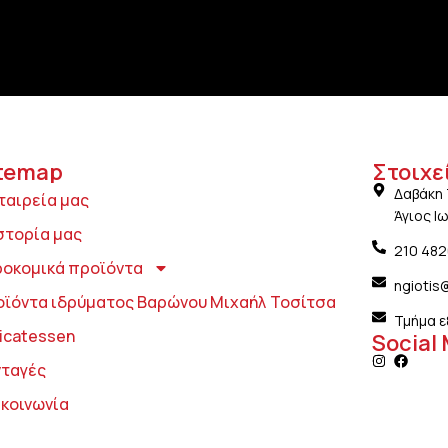
temap
Στοιχε
Δαβάκη 
ταιρεία μας
Άγιος Ι
στορία μας
210 48
ροκομικά προϊόντα
ngiotis
οϊόντα ιδρύματος Βαρώνου Μιχαήλ Τοσίτσα
Τμήμα ε
icatessen
Social
νταγές
ικοινωνία