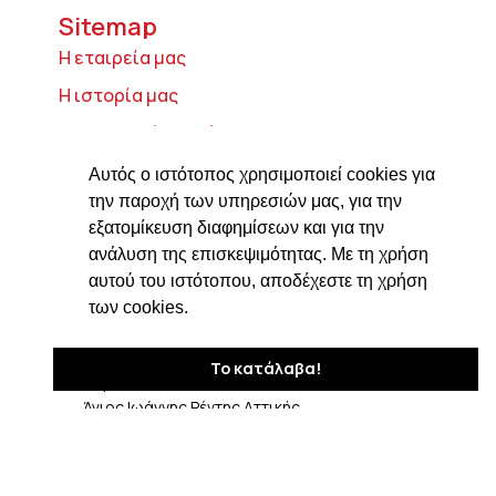
Sitemap
Η εταιρεία μας
Η ιστορία μας
Τυροκομικά προϊόντα
Προϊόντα ιδρύματος Βαρώνου Μιχαήλ
Αυτός ο ιστότοπος χρησιμοποιεί cookies για
Τοσίτσα
την παροχή των υπηρεσιών μας, για την
εξατομίκευση διαφημίσεων και για την
Delicatessen
ανάλυση της επισκεψιμότητας. Με τη χρήση
Συνταγές
αυτού του ιστότοπου, αποδέχεστε τη χρήση
Επικοινωνία
των cookies.
Στοιχεία Επικοινωνίας
Το κατάλαβα!
Δαβάκη 7, ΤΚ 182 33
Άγιος Ιωάννης Ρέντης Αττικής
210 4820576
ngiotis@otenet.gr