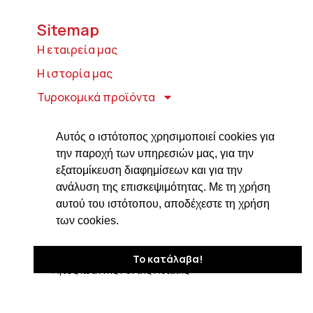
Sitemap
Η εταιρεία μας
Η ιστορία μας
Τυροκομικά προϊόντα
Προϊόντα ιδρύματος Βαρώνου Μιχαήλ
Τοσίτσα
Αυτός ο ιστότοπος χρησιμοποιεί cookies για
την παροχή των υπηρεσιών μας, για την
Delicatessen
εξατομίκευση διαφημίσεων και για την
Συνταγές
ανάλυση της επισκεψιμότητας. Με τη χρήση
αυτού του ιστότοπου, αποδέχεστε τη χρήση
Επικοινωνία
των cookies.
Στοιχεία Επικοινωνίας
Δαβάκη 7, ΤΚ 182 33
Το κατάλαβα!
Άγιος Ιωάννης Ρέντης Αττικής
210 4820576