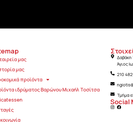
temap
Στοιχε
Δαβάκη 
ταιρεία μας
Άγιος Ι
στορία μας
210 48
ροκομικά προϊόντα
ngiotis
οϊόντα ιδρύματος Βαρώνου Μιχαήλ Τοσίτσα
Τμήμα ε
icatessen
Social
νταγές
ικοινωνία