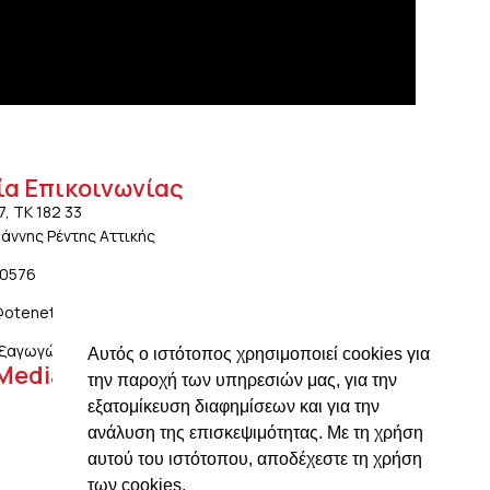
ία Επικοινωνίας
7, ΤΚ 182 33
ωάννης Ρέντης Αττικής
20576
@otenet.gr
ξαγωγών: ngiotis.ike@gmail.com
Αυτός ο ιστότοπος χρησιμοποιεί cookies για
 Media
την παροχή των υπηρεσιών μας, για την
εξατομίκευση διαφημίσεων και για την
ανάλυση της επισκεψιμότητας. Με τη χρήση
αυτού του ιστότοπου, αποδέχεστε τη χρήση
των cookies.