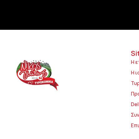
Si
Η ε
Η ι
Τυ
Πρ
Del
Συ
Επ