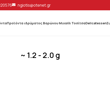
820576
ngiotis@otenet.gr
όντα
Προϊόντα ιδρύματος Βαρώνου Μιχαήλ Τοσίτσα
Delicatessen
Σ
~ 1.2 - 2.0 g