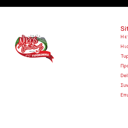
Si
Η ε
Η ι
Τυ
Πρ
Del
Συ
Επ