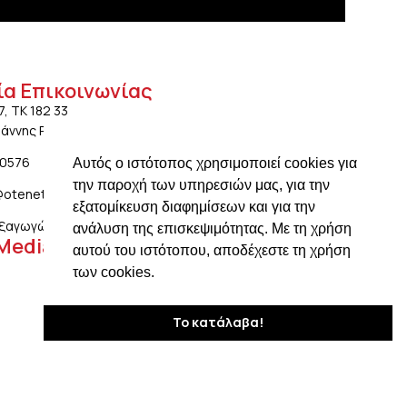
ία Επικοινωνίας
7, ΤΚ 182 33
ωάννης Ρέντης Αττικής
20576
Αυτός ο ιστότοπος χρησιμοποιεί cookies για
την παροχή των υπηρεσιών μας, για την
@otenet.gr
εξατομίκευση διαφημίσεων και για την
ξαγωγών: ngiotis.ike@gmail.com
ανάλυση της επισκεψιμότητας. Με τη χρήση
 Media
αυτού του ιστότοπου, αποδέχεστε τη χρήση
των cookies.
Το κατάλαβα!