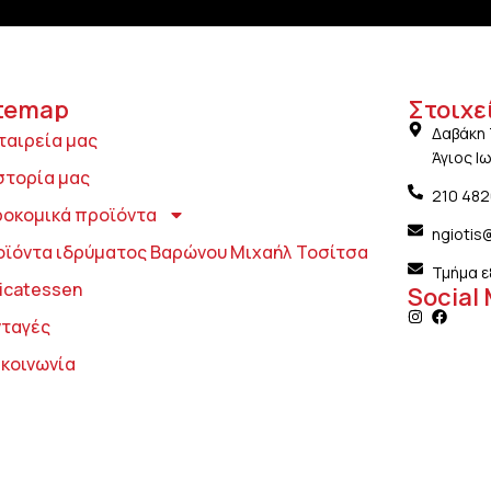
temap
Στοιχε
Δαβάκη 
ταιρεία μας
Άγιος Ι
στορία μας
210 48
ροκομικά προϊόντα
ngiotis
οϊόντα ιδρύματος Βαρώνου Μιχαήλ Τοσίτσα
Τμήμα ε
icatessen
Social
νταγές
ικοινωνία