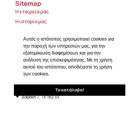
Sitemap
Η εταιρεία μας
Η ιστορία μας
Τυροκομικά προϊόντα
Αυτός ο ιστότοπος χρησιμοποιεί cookies για
Προϊόντα ιδρύματος Βαρώνου Μιχαήλ
την παροχή των υπηρεσιών μας, για την
Τοσίτσα
εξατομίκευση διαφημίσεων και για την
Delicatessen
ανάλυση της επισκεψιμότητας. Με τη χρήση
Συνταγές
αυτού του ιστότοπου, αποδέχεστε τη χρήση
των cookies.
Επικοινωνία
Στοιχεία Επικοινωνίας
Το κατάλαβα!
Δαβάκη 7, ΤΚ 182 33
Άγιος Ιωάννης Ρέντης Αττικής
210 4820576
ngiotis@otenet.gr