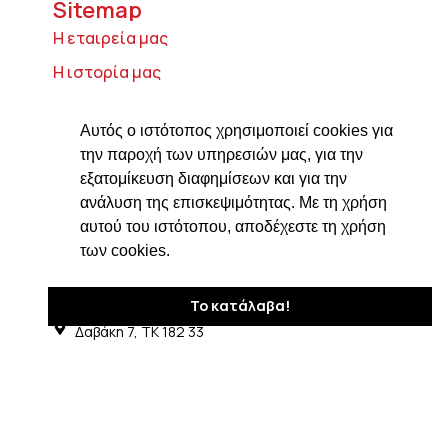
Sitemap
Η εταιρεία μας
Η ιστορία μας
Τυροκομικά προϊόντα
Αυτός ο ιστότοπος χρησιμοποιεί cookies για
Προϊόντα ιδρύματος Βαρώνου Μιχαήλ
την παροχή των υπηρεσιών μας, για την
Τοσίτσα
εξατομίκευση διαφημίσεων και για την
Delicatessen
ανάλυση της επισκεψιμότητας. Με τη χρήση
Συνταγές
αυτού του ιστότοπου, αποδέχεστε τη χρήση
των cookies.
Επικοινωνία
Στοιχεία Επικοινωνίας
Το κατάλαβα!
Δαβάκη 7, ΤΚ 182 33
Άγιος Ιωάννης Ρέντης Αττικής
210 4820576
ngiotis@otenet.gr