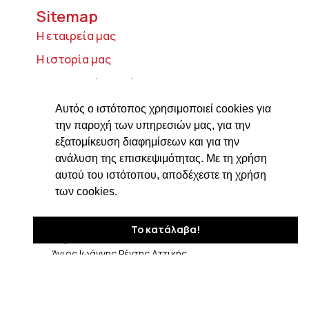
Sitemap
Η εταιρεία μας
Η ιστορία μας
Τυροκομικά προϊόντα
Προϊόντα ιδρύματος Βαρώνου Μιχαήλ
Αυτός ο ιστότοπος χρησιμοποιεί cookies για
Τοσίτσα
την παροχή των υπηρεσιών μας, για την
εξατομίκευση διαφημίσεων και για την
Delicatessen
ανάλυση της επισκεψιμότητας. Με τη χρήση
Συνταγές
αυτού του ιστότοπου, αποδέχεστε τη χρήση
Επικοινωνία
των cookies.
Στοιχεία Επικοινωνίας
Το κατάλαβα!
Δαβάκη 7, ΤΚ 182 33
Άγιος Ιωάννης Ρέντης Αττικής
210 4820576
ngiotis@otenet.gr