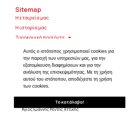
Sitemap
Η εταιρεία μας
Η ιστορία μας
Τυροκομικά προϊόντα
Προϊόντα ιδρύματος Βαρώνου Μιχαήλ
Αυτός ο ιστότοπος χρησιμοποιεί cookies για
Τοσίτσα
την παροχή των υπηρεσιών μας, για την
Delicatessen
εξατομίκευση διαφημίσεων και για την
ανάλυση της επισκεψιμότητας. Με τη χρήση
Συνταγές
αυτού του ιστότοπου, αποδέχεστε τη χρήση
Επικοινωνία
των cookies.
Στοιχεία Επικοινωνίας
Το κατάλαβα!
Δαβάκη 7, ΤΚ 182 33
Άγιος Ιωάννης Ρέντης Αττικής
210 4820576
ngiotis@otenet.gr