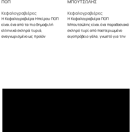
ΠΟΠ
ΜΠΟΥΤΣΩΛΗΣ
Κεφαλογραβιέρες
Κεφαλογραβιέρες
Η Κεφαλογραβιέρα Ηπείρου ΠΟΠ
Η Κεφαλογραβιέρα ΠΟΠ
είναι ένα από τα πιο δημοφιλή
Μπουτσώλης είναι ένα παραδοσιακό
ελληνικά σκληρά τυριά,
σκληρό τυρί από παστεριωμένο
αναγνωρισμένο ως προϊόν
αιγοπρόβειο γάλα, γνωστό για την
Προστατευόμενης Ονομασίας
πλούσια γεύση του.
Προέλευσης. Παρασκευάζεται