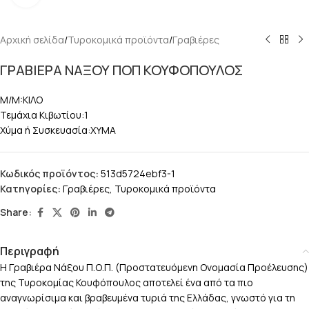
Αρχική σελίδα
/
Τυροκομικά προϊόντα
/
Γραβιέρες
ΓΡΑΒΙΕΡΑ ΝΑΞΟΥ ΠΟΠ ΚΟΥΦΟΠΟΥΛΟΣ
M/M:ΚΙΛΟ
Τεμάχια Κιβωτίου:1
Χύμα ή Συσκευασία:ΧΥΜΑ
Κωδικός προϊόντος:
513d5724ebf3-1
Κατηγορίες:
Γραβιέρες
,
Τυροκομικά προϊόντα
Share:
Περιγραφή
Η Γραβιέρα Νάξου Π.Ο.Π. (Προστατευόμενη Ονομασία Προέλευσης)
της Τυροκομίας Κουφόπουλος αποτελεί ένα από τα πιο
αναγνωρίσιμα και βραβευμένα τυριά της Ελλάδας, γνωστό για τη