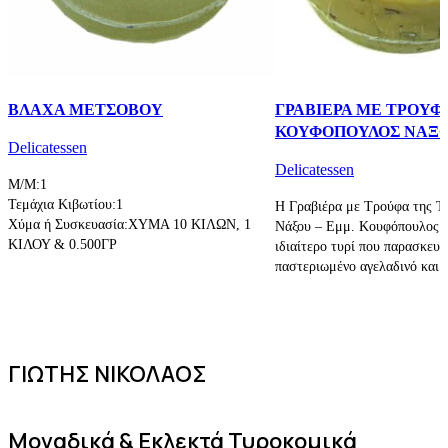
ΒΛΑΧΑ ΜΕΤΣΟΒΟΥ
ΓΡΑΒΙΕΡΑ ΜΕ ΤΡΟΥΦ
ΚΟΥΦΟΠΟΥΛΟΣ ΝΑΞ
Delicatessen
Delicatessen
M/M:1
Τεμάχια Κιβωτίου:1
Η Γραβιέρα με Τρούφα της Τ
Χύμα ή Συσκευασία:ΧΥΜΑ 10 KIΛΩΝ, 1
Νάξου – Εμμ. Κουφόπουλος ε
ΚΙΛΟΥ & 0.500ΓΡ
ιδιαίτερο τυρί που παρασκευά
παστεριωμένο αγελαδινό και
ΓΙΩΤΗΣ ΝΙΚΟΛΑΟΣ
Μοναδικά & Εκλεκτά Τυροκομικά