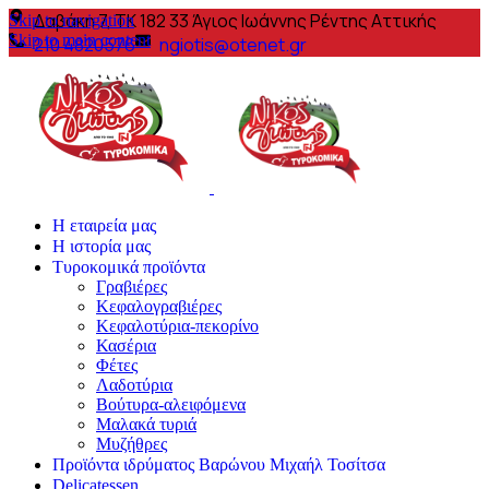
Δαβάκη 7, ΤΚ 182 33 Άγιος Ιωάννης Ρέντης Αττικής
Skip to navigation
Skip to main content
210 4820576
ngiotis@otenet.gr
Η εταιρεία μας
Η ιστορία μας
Τυροκομικά προϊόντα
Γραβιέρες
Κεφαλογραβιέρες
Κεφαλοτύρια-πεκορίνο
Κασέρια
Φέτες
Λαδοτύρια
Βούτυρα-αλειφόμενα
Μαλακά τυριά
Μυζήθρες
Προϊόντα ιδρύματος Βαρώνου Μιχαήλ Τοσίτσα
Delicatessen