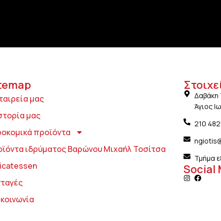
temap
Στοιχε
Δαβάκη 
ταιρεία μας
Άγιος Ι
στορία μας
210 48
ροκομικά προϊόντα
ngiotis
οϊόντα ιδρύματος Βαρώνου Μιχαήλ Τοσίτσα
Τμήμα ε
icatessen
Social
νταγές
ικοινωνία