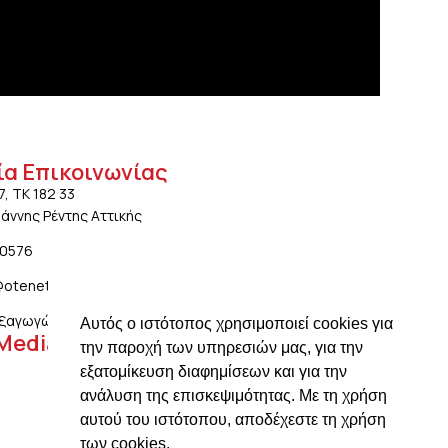
ία Επικοινωνίας
7, ΤΚ 182 33
ωάννης Ρέντης Αττικής
20576
@otenet.gr
ξαγωγών: ngiotis.ike@gmail.com
Αυτός ο ιστότοπος χρησιμοποιεί cookies για
 Media
την παροχή των υπηρεσιών μας, για την
εξατομίκευση διαφημίσεων και για την
ανάλυση της επισκεψιμότητας. Με τη χρήση
αυτού του ιστότοπου, αποδέχεστε τη χρήση
των cookies.