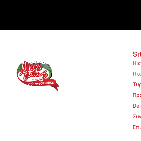
Si
Η ε
Η ι
Τυ
Πρ
Del
Συ
Επ