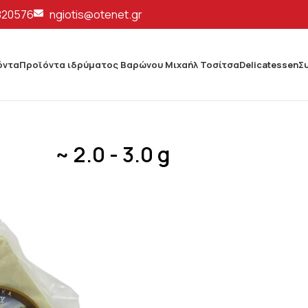
820576
ngiotis@otenet.gr
όντα
Προϊόντα ιδρύματος Βαρώνου Μιχαήλ Τοσίτσα
Delicatessen
Σ
~ 2.0 - 3.0 g